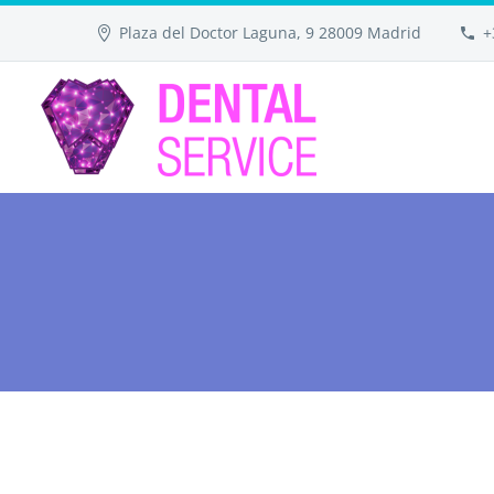
Plaza del Doctor Laguna, 9 28009 Madrid
+