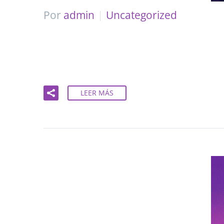
Por
admin
Uncategorized
18 Ago:
PROIN GRAVIDA
LEER MÁS