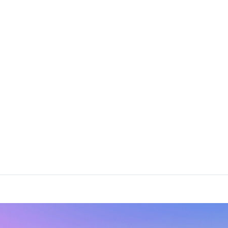
t post. Edit or delete it, then start writing!