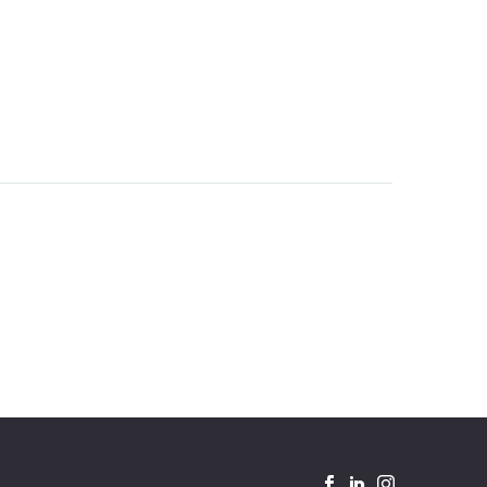
IQUET… (DEMO)